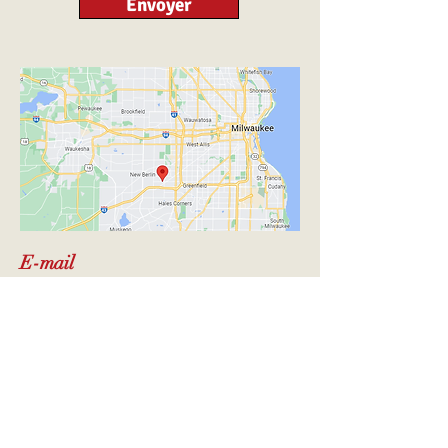
Envoyer
E-mail
amfrgenealogy@gmail.com
Téléphone
(+1)
414-998-4745
Vous pouvez me joindre via WhatsApp
Horaires